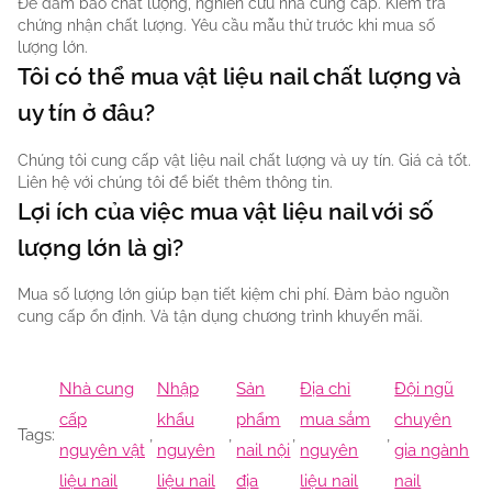
Để đảm bảo chất lượng, nghiên cứu nhà cung cấp. Kiểm tra
chứng nhận chất lượng. Yêu cầu mẫu thử trước khi mua số
lượng lớn.
Tôi có thể mua vật liệu nail chất lượng và
uy tín ở đâu?
Chúng tôi cung cấp vật liệu nail chất lượng và uy tín. Giá cả tốt.
Liên hệ với chúng tôi để biết thêm thông tin.
Lợi ích của việc mua vật liệu nail với số
lượng lớn là gì?
Mua số lượng lớn giúp bạn tiết kiệm chi phí. Đảm bảo nguồn
cung cấp ổn định. Và tận dụng chương trình khuyến mãi.
Nhà cung
Nhập
Sản
Địa chỉ
Đội ngũ
cấp
khẩu
phẩm
mua sắm
chuyên
Tags:
,
,
,
,
nguyên vật
nguyên
nail nội
nguyên
gia ngành
liệu nail
liệu nail
địa
liệu nail
nail