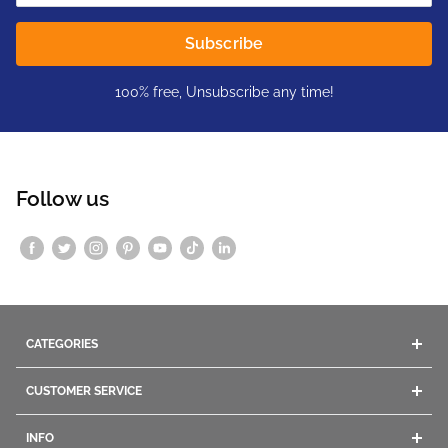
Subscribe
100% free, Unsubscribe any time!
Follow us
CATEGORIES
Acrylics
CUSTOMER SERVICE
Gel
Company Info
Dip Powders
INFO
Contact Us
Manicure