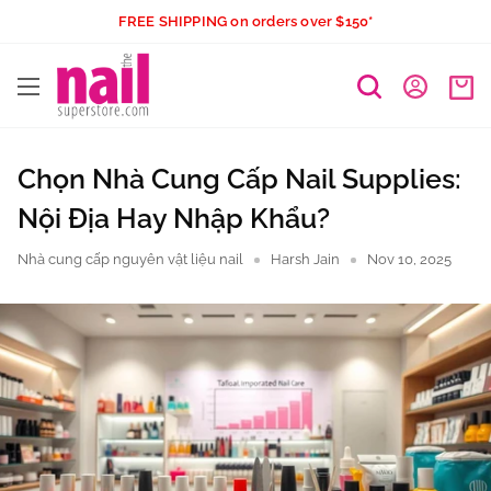
Skip
FREE SHIPPING on orders over $150*
to
The
content
Nail
Superstore
Chọn Nhà Cung Cấp Nail Supplies:
Nội Địa Hay Nhập Khẩu?
Nhà cung cấp nguyên vật liệu nail
Harsh Jain
Nov 10, 2025