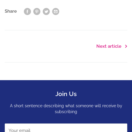
Share
Next article
Join Us
A short sentence describing what someone will receive by
subscribing
Your email